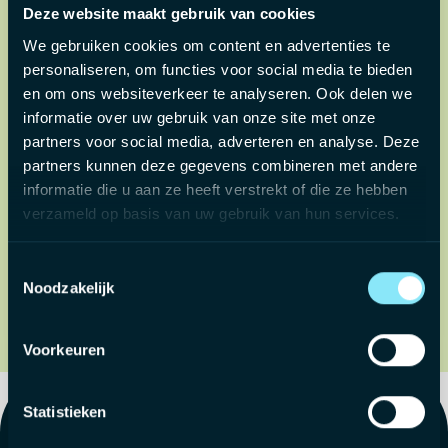
0493 93 95 59
Deze website maakt gebruik van cookies
We gebruiken cookies om content en advertenties te
KOM LANGS
personaliseren, om functies voor social media te bieden
en om ons websiteverkeer te analyseren. Ook delen we
Jean-Baptiste de Ghellincklaan 15, 9051
informatie over uw gebruik van onze site met onze
Gent
partners voor social media, adverteren en analyse. Deze
Berchemstadionstraat 72, 2600
partners kunnen deze gegevens combineren met andere
Berchem
Plein 13, 8500 Kortrijk
informatie die u aan ze heeft verstrekt of die ze hebben
verzameld op basis van uw gebruik van hun services.
Ik zoek werk
Ik ben werkgever
Toestemmingsselectie
Noodzakelijk
Voorkeuren
Statistieken