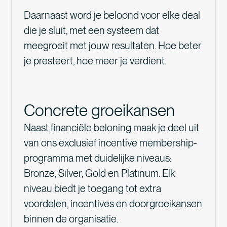
ideale kans voor wie zijn of haar eerste stappen wil
zetten in een commerciële omgeving.
Daarnaast word je beloond voor elke deal
SOLLICITEER NU
die je sluit, met een systeem dat
SOLLICITEER NU
meegroeit met jouw resultaten. Hoe beter
je presteert, hoe meer je verdient.
Concrete groeikansen
Naast financiële beloning maak je deel uit
van ons exclusief incentive membership-
programma met duidelijke niveaus:
Bronze, Silver, Gold en Platinum. Elk
niveau biedt je toegang tot extra
voordelen, incentives en doorgroeikansen
binnen de organisatie.