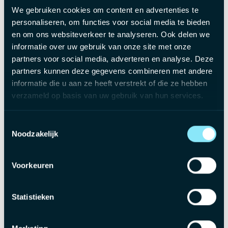
We gebruiken cookies om content en advertenties te
personaliseren, om functies voor social media te bieden
en om ons websiteverkeer te analyseren. Ook delen we
informatie over uw gebruik van onze site met onze
partners voor social media, adverteren en analyse. Deze
partners kunnen deze gegevens combineren met andere
informatie die u aan ze heeft verstrekt of die ze hebben
verzameld op basis van uw gebruik van hun services.
Toestemmingsselectie
Noodzakelijk
Mathieu's traject
2022
Voorkeuren
Start als Junior Recruiter
Statistieken
2024