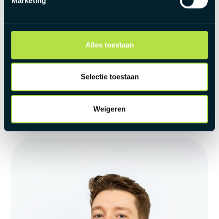
Marketing
Haalt zijn Silver Membership
2025
Alles toestaan
Haalt zijn Gold Membership & Promoveert tot
Senior Recruiter
Selectie toestaan
2026
Haalt zijn Platinum Membership
Weigeren