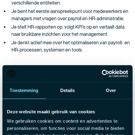
verschillende entiteiten.
Je bent het eerste aanspreekpunt voor medewerkers en
managers met vragen over payroll en HR-administratie.
Je stelt HR-rapporten op, volgt KPI’s op en vertaalt data
naar bruikbare inzichten voor het management.
Je denkt actief mee over het optimaliseren van payroll- en
HR-processen, systemen en tools.
Jouw profiel
Enkele jaren ervaring in Belgische payroll (A-Z)
Toestemming
Details
Over
Kennis van sociale wetgeving en inkomstenbelasting
Talen: vloeiend Nederlands en Engels
Deze website maakt gebruik van cookies
Het aanbod
We gebruiken cookies om content en advertenties te
personaliseren, om functies voor social media te bieden