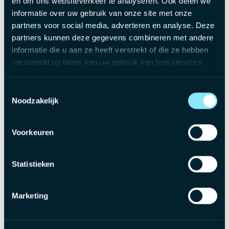
en om ons websiteverkeer te analyseren. Ook delen we
Aantrekkelijk brutoloon tussen €3.500 en €5.500,
informatie over uw gebruik van onze site met onze
afhankelijk van ervaring
partners voor social media, adverteren en analyse. Deze
Bedrijfswagen naargelang jouw ervaring
partners kunnen deze gegevens combineren met andere
Maaltijdcheques van €8 per gewerkte dag voor een
informatie die u aan ze heeft verstrekt of die ze hebben
heerlijke lunch met de collega's
verzameld op basis van uw gebruik van hun services.
Groepsverzekering om te sparen voor je toekomst
Hospitalisatieverzekering
Toestemmingsselectie
Sterk groeipad: impactvolle rol in een internationaliserende
Noodzakelijk
scale-up
Ruimte voor persoonlijke ontwikkeling, opleiding en
Voorkeuren
projecten
Statistieken
Marketing