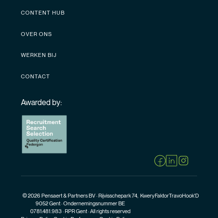
CONTENT HUB
OVER ONS
WERKEN BIJ
CONTACT
Awarded by:
© 2026 Pensaert & Partners BV · Rijvisschepark 74,
Kwery
Faktor
Travo
Hook'D
9052 Gent · Ondernemingsnummer BE
0781.481.983 · RPR Gent · All rights reserved