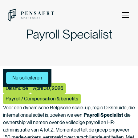
Payroll Specialist
Meer vacatures
Nu solliciteren
Diksmuide
April 30, 2026
Payroll / Compensation & benefits
Voor een dynamische Belgische scale-up, regio Diksmuide, die
internationaal actief is, zoeken we een
Payroll Specialist
die
ownership wil nemen over de volledige payroll en HR-
administratie van A tot Z. Momenteel telt de groep ongeveer
150 medewerkers, verspreid over verschillende entiteiten. Met