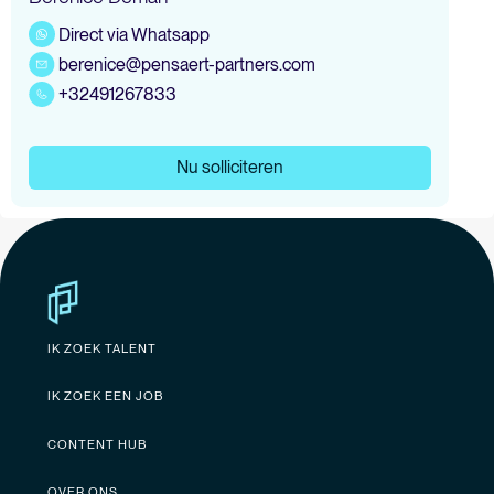
Direct via Whatsapp
berenice@pensaert-partners.com
+32491267833
Nu solliciteren
IK ZOEK TALENT
IK ZOEK EEN JOB
CONTENT HUB
OVER ONS