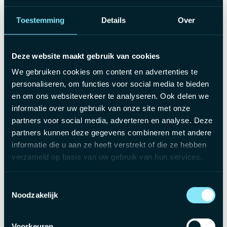
verantwoordelijkheid op
Toestemming
Details
Over
Je haalt energie uit klantencontact en denkt
oplossingsgericht mee
Deze website maakt gebruik van cookies
Je deelt graag jouw kennis met collega's en
We gebruiken cookies om content en advertenties te
draagt bij aan een positieve teamsfeer
personaliseren, om functies voor social media te bieden
en om ons websiteverkeer te analyseren. Ook delen we
Wat mag je verwachten?
informatie over uw gebruik van onze site met onze
partners voor social media, adverteren en analyse. Deze
partners kunnen deze gegevens combineren met andere
Brutosalaris tussen €3.200 en €4.500,
informatie die u aan ze heeft verstrekt of die ze hebben
afhankelijk van jouw ervaring en expertise
verzameld op basis van uw gebruik van hun services.
Netto onkostenvergoeding tot €350 per
maand
Toestemmingsselectie
Noodzakelijk
Keuze tussen een bedrijfswagen met tankkaart,
een mobiliteitsbudget of een combinatie van
Voorkeuren