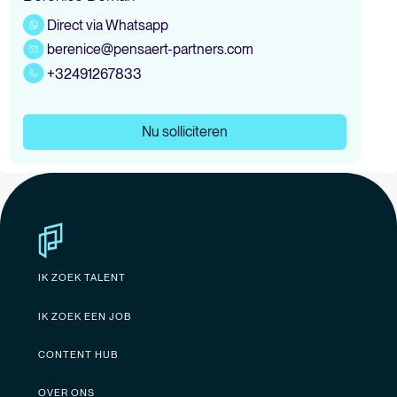
Direct via Whatsapp
berenice@pensaert-partners.com
+32491267833
Nu solliciteren
IK ZOEK TALENT
IK ZOEK EEN JOB
CONTENT HUB
OVER ONS