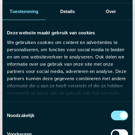
economische masteropleiding
Minstens twee jaar ervaring binnen een
Toestemming
Details
Over
accountants- of boekhoudkantoor
Een klantgerichte mindset en sterke
Deze website maakt gebruik van cookies
communicatieve vaardigheden
We gebruiken cookies om content en advertenties te
De motivatie om je kennis voortdurend verder
personaliseren, om functies voor social media te bieden
en om ons websiteverkeer te analyseren. Ook delen we
uit te bouwen
informatie over uw gebruik van onze site met onze
partners voor social media, adverteren en analyse. Deze
Wat mag je verwachten?
partners kunnen deze gegevens combineren met andere
informatie die u aan ze heeft verstrekt of die ze hebben
verzameld op basis van uw gebruik van hun services.
Brutosalaris tussen €2.800 en €3.500,
Toestemmingsselectie
Noodzakelijk
afhankelijk van ervaring en expertise
Netto onkostenvergoeding tot €350 per
Voorkeuren