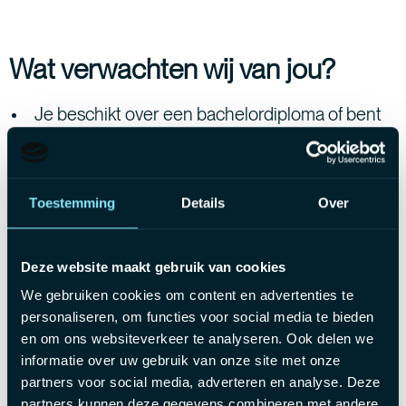
Wat verwachten wij van jou?
Je beschikt over een bachelordiploma of bent
gelijkwaardig door een stevige ervaring in
administratieve of commerciële functies.
Je hebt interesse in of affiniteit met technische
Toestemming
Details
Over
zaken.
Je spreekt vloeiend Nederlands en spreekt vlot
Deze website maakt gebruik van cookies
Frans & Engels.
We gebruiken cookies om content en advertenties te
Je bent communicatief, klantgericht en
personaliseren, om functies voor social media te bieden
en om ons websiteverkeer te analyseren. Ook delen we
probleemoplossend.
informatie over uw gebruik van onze site met onze
Je bent een doorzetter, probleemoplossend en
partners voor social media, adverteren en analyse. Deze
stressbestendig.
partners kunnen deze gegevens combineren met andere