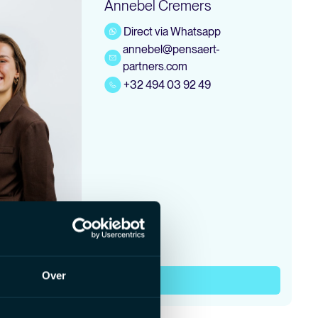
Annebel Cremers
Direct via Whatsapp
annebel@pensaert-
partners.com
+32 494 03 92 49
Over
Nu solliciteren