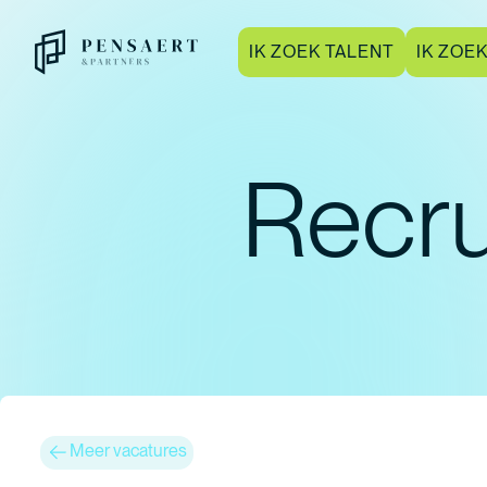
IK ZOEK TALENT
IK ZOE
Recru
Meer vacatures