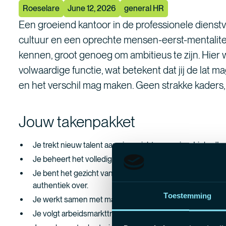
Roeselare
June 12, 2026
general HR
Een groeiend kantoor in de professionele diens
cultuur en een oprechte mensen-eerst-mentalitei
kennen, groot genoeg om ambitieus te zijn. Hier w
volwaardige functie, wat betekent dat jij de lat
en het verschil mag maken. Geen strakke kaders,
Jouw takenpakket
Je trekt nieuw talent aan via gerichte sourcing, LinkedIn
Je beheert het volledige selectieproces, van eerste scr
Je bent het gezicht van de organisatie naar kandidaten 
authentiek over.
Toestemming
Je werkt samen met marketing aan employer branding, b
Je volgt arbeidsmarkttrends op en vertaalt die naar conc