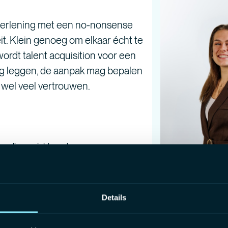
tverlening met een no-nonsense
t. Klein genoeg om elkaar écht te
ordt talent acquisition voor een
 mag leggen, de aanpak mag bepalen
 wel veel vertrouwen.
 en diverse jobboards.
eening tot onboarding.
toe en brengt de cultuur en waarden
Details
eurzen en sociale media.
rete acties.