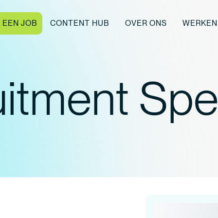
K EEN JOB
CONTENT HUB
OVER ONS
WERKEN 
itment Spec