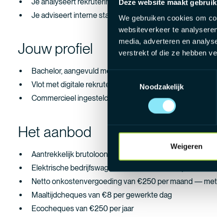
Je analyseert rekruteringsdata en stuurt bij waar nodig.
Deze website maakt gebruik
Je adviseert interne stakeholders en draagt bij aan een
We gebruiken cookies om cont
websiteverkeer te analyseren
media, adverteren en analys
Jouw profiel
verstrekt of die ze hebben v
Bachelor, aangevuld met 2 tot 5 jaar rekruteringservarin
Toestemmingsselectie
Vlot met digitale rekruteringstools
Noodzakelijk
Commercieel ingesteld, communicatief sterk en verbind
Het aanbod
Weigeren
Aantrekkelijk brutoloon in een fiscaal geoptimaliseerd p
Elektrische bedrijfswagen met laadkaart — stijlvol en 
Netto onkostenvergoeding van €250 per maand — met
Maaltijdcheques van €8 per gewerkte dag
Ecocheques van €250 per jaar