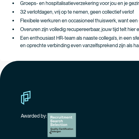
Groeps- en hospitalisatieverzekering voor jou en je gezi
32 verlofdagen, vrij op te nemen, geen collectief verlof
Flexibele werkuren en occasioneel thuiswerk, want ee
Overuren zijn volledig recupereerbaar, jouw tijd telt hier 
Een enthousiast HR-team als naaste collega's, in een sf
en oprechte verbinding even vanzelfsprekend zijn als h
Awarded by: