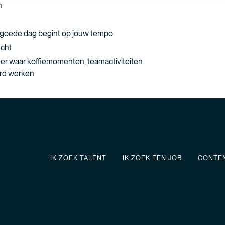
n
n goede dag begint op jouw tempo
echt
eer waar koffiemomenten, teamactiviteiten
ard werken
IK ZOEK TALENT
IK ZOEK EEN JOB
CONTE