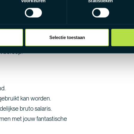
Voorkeuren
Statistieken
aliteit of bent gelijkwaardig door
teit en deadlines.
Selectie toestaan
ommunicatief te zijn.
et beroep.
nd.
 gebruikt kan worden.
ijkse bruto salaris.
amen met jouw fantastische