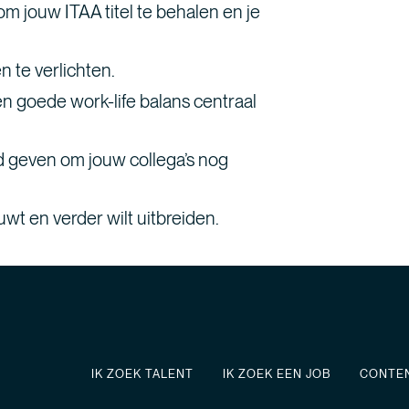
m jouw ITAA titel te behalen en je
 te verlichten.
n goede work-life balans centraal
id geven om jouw collega’s nog
wt en verder wilt uitbreiden.
IK ZOEK TALENT
IK ZOEK EEN JOB
CONTE