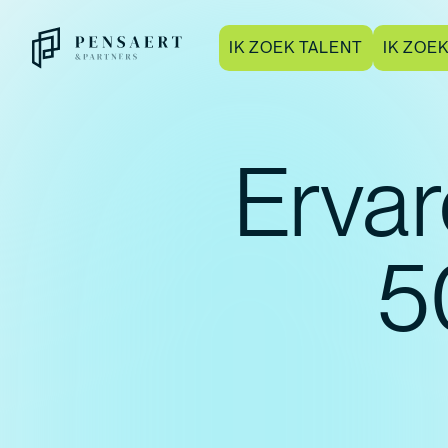
IK ZOEK TALENT
IK ZOE
Erva
5