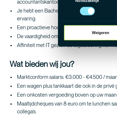
Noodzakelijk
accountantskantoor.
Je hebt een Bachelordiploma Accountancy/Fisc
ervaring.
Een proactieve houding ten opzichte van kwali
Weigeren
De vaardigheid om zelfstandig te werken en c
Affiniteit met IT gezien de digitalisering van h
Wat bieden wij jou?
Marktconform salaris: €3.000 - €4.500 / maa
Een wagen plus tankkaart die ook in de privé
Een onkosten vergoeding boven op uw maandel
Maaltijdcheques van 8 euro om te lunchen s
collega’s.