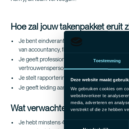
Hoe zal jouw takenpakket eruit 
Je bent eindverantwoordelijke voor de aan jo
van accountancy, fiscaliteit en vennootschaps
Je geeft professioneel advies aan klanten en v
Toestemming
vertrouwenspersoon.
Je stelt rapporteringen op en denkt proactief
Deze website maakt gebruik
Je geeft leiding aan gekwalificeerde medewe
We gebruiken cookies om cont
websiteverkeer te analyseren
media, adverteren en analys
Wat verwachten wij van jou?
verstrekt of die ze hebben v
Je hebt minstens 4 jaar ervaring als dossierv
Toestemmingsselectie