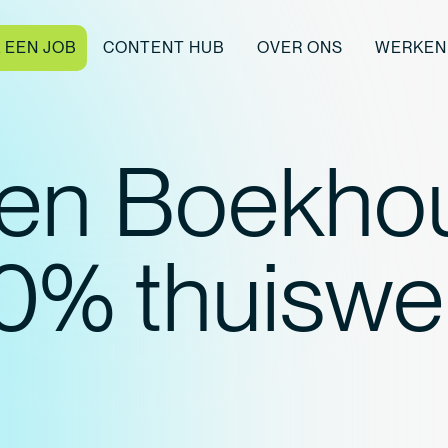
K EEN JOB
CONTENT HUB
OVER ONS
WERKEN 
ren Boekhou
0% thuiswe