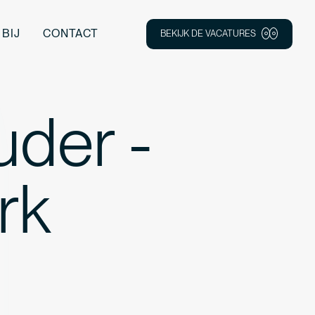
BIJ
CONTACT
BEKIJK DE VACATURES
der -
rk