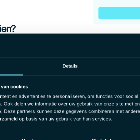
zien?
u toegewezen dossiers op het vlak
recht.
ervult de rol van
Details
 mee met de klanten.
 van cookies
rkers.
ent en advertenties te personaliseren, om functies voor social
. Ook delen we informatie over uw gebruik van onze site met on
e. Deze partners kunnen deze gegevens combineren met andere i
erzameld op basis van uw gebruik van hun services.
erantwoordelijke in een