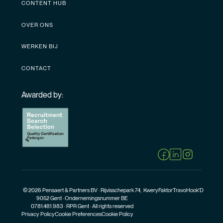
CONTENT HUB
OVER ONS
WERKEN BIJ
CONTACT
Awarded by:
© 2026 Pensaert & Partners BV · Rijvisschepark 74,
Kwery
Faktor
Travo
Hook'D
9052 Gent · Ondernemingsnummer BE
0781.481.983 · RPR Gent · All rights reserved
Privacy Policy
Cookie Preferences
Cookie Policy