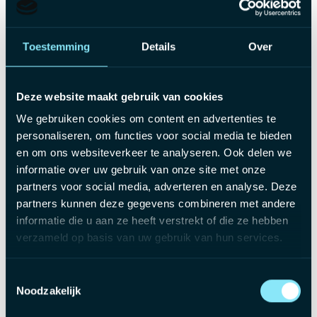
Jouw profiel
Toestemming
Details
Over
Meerdere jaren ervaring in payrollverwerking voor
bedienden, bij voorkeur in een productieomgeving
Deze website maakt gebruik van cookies
Analytisch sterk, gestructureerd en nauwkeurig
We gebruiken cookies om content en advertenties te
Goede kennis van Nederlands en Engels;
personaliseren, om functies voor social media te bieden
en om ons websiteverkeer te analyseren. Ook delen we
informatie over uw gebruik van onze site met onze
Het aanbod
partners voor social media, adverteren en analyse. Deze
partners kunnen deze gegevens combineren met andere
Brutoloon tussen €5000 en €7000, afgestemd op jouw
informatie die u aan ze heeft verstrekt of die ze hebben
ervaring
verzameld op basis van uw gebruik van hun services.
Bedrijfswagen met tank- of laadkaart.
Netto onkostenvergoeding.
Toestemmingsselectie
Maaltijdcheques.
Noodzakelijk
Groepsverzekering inclusief aanvullend pensioen, en