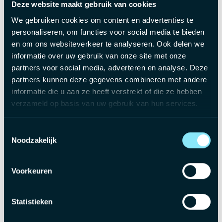
Wat bieden wij jou?
Deze website maakt gebruik van cookies
We gebruiken cookies om content en advertenties te
Een aantrekkelijk bruto salaris: €3.000 - €4.000 / maand
personaliseren, om functies voor social media te bieden
naargelang jouw kennis, diploma en ervaring.
en om ons websiteverkeer te analyseren. Ook delen we
Kosten eigen aan de werkgever van €200 om jouw
informatie over uw gebruik van onze site met onze
nettoloon te optimaliseren.
partners voor social media, adverteren en analyse. Deze
partners kunnen deze gegevens combineren met andere
€10 maaltijdcheques per gewerkte dag.
informatie die u aan ze heeft verstrekt of die ze hebben
Groepsverzekering van 4% om een mooi bedrag opzij te
verzameld op basis van uw gebruik van hun services.
zetten voor later.
Hospitalisatieverzekering van DKV insurance.
Toestemmingsselectie
Elektrische firmawagen met bijhorende laadkaart en de
Noodzakelijk
mogelijkheid om een laadpaal voor thuis te krijgen.
Autonomie en verantwoordelijkheid over je
Voorkeuren
eigen dossiers.
Flexibele werkuren en mogelijkheid tot thuiswerk dankzij
Statistieken
een sterk digitale werkomgeving.
Een uitdagende klantenportefeuille afgestemd op jouw