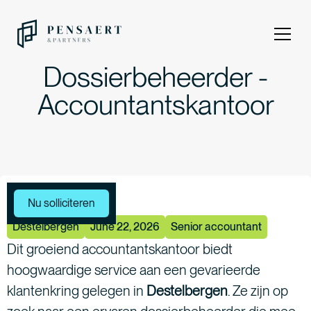
Dossierbeheerder -
Accountantskantoor
Meer vacatures
Nu solliciteren
Destelbergen
June 22, 2026
Senior accountant
Dit groeiend accountantskantoor biedt
hoogwaardige service aan een gevarieerde
klantenkring gelegen in
Destelbergen
. Ze zijn op