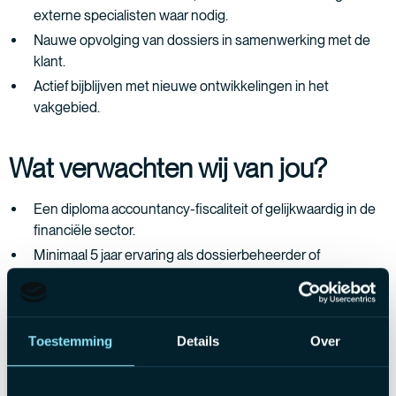
externe specialisten waar nodig.
Nauwe opvolging van dossiers in samenwerking met de
klant.
Actief bijblijven met nieuwe ontwikkelingen in het
vakgebied.
Wat verwachten wij van jou?
Een diploma accountancy-fiscaliteit of gelijkwaardig in de
financiële sector.
Minimaal 5 jaar ervaring als dossierbeheerder of
accountant.
Sterke communicatie- en planningsvaardigheden, oog
voor detail en een leergierige instelling.
Toestemming
Details
Over
Ervaring met Exact Online en/of Silverfin is een pluspunt.