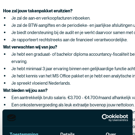
Hoe zal jouw takenpakket eruitzien?
Je zal de aan-en verkoopfacturen inboeken.
Je zal de BTW-aangiftes en de periodieke- en jaarlijkse afsluitingen 
Je biedt ondersteuning bij de audit en je werkt daarvoor samen met 
Je rapporteert rechtstreeks aan de financieel verantwoordelijke.
Wat verwachten wij van jou?
Je hebt een graduaat- of bachelor diploma accountancy-fiscaliteit be
ervaring.
Je hebt minimaal 3 jaar ervaring binnen een gelijkaardige functie ach
Je hebt kennis van het MS Office pakket en je hebt een analytische 
Je spreekt vloeiend Nederlands.
Wat bieden wij jou aan?
Een aantrekkelijk bruto salaris: €3.700 - €4.700/maand afhankelijk v
Een onkostenvergoeding als leuk extraatje bovenop jouw nettoloon
Een firmawagen om jezelf gemakkelijk naar jouw werk te verplaatse
Maaltijdcheques van €8 om elke dag te genieten van een heerlijke lu
Groepsverzekering om al een mooi centje opzij te kunnen zetten voor
Hospitalisatieverzekering die jou beschermt tegen medische kosten
Toestemming
Details
Over