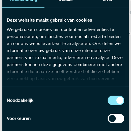
Ecocheques van €250 voor al jouw duurzame aankopen.
Een aangepast opleidingsplan om jouw persoonlijke groei te bevord
32 vakantiedagen zodat je er even tussenuit kan gaan.
Deze website maakt gebruik van cookies
Flexibele uren om een gezonde work-life balance te stimuleren.
We gebruiken cookies om content en advertenties te
Een unieke opportuniteit binnen een vooraanstaande organisatie m
personaliseren, om functies voor social media te bieden
en om ons websiteverkeer te analyseren. Ook delen we
informatie over uw gebruik van onze site met onze
partners voor social media, adverteren en analyse. Deze
partners kunnen deze gegevens combineren met andere
informatie die u aan ze heeft verstrekt of die ze hebben
verzameld op basis van uw gebruik van hun services.
Toestemmingsselectie
Noodzakelijk
Voorkeuren