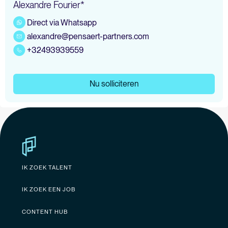
Alexandre Fourier*
Direct via Whatsapp
alexandre@pensaert-partners.com
+32493939559
Nu solliciteren
IK ZOEK TALENT
IK ZOEK EEN JOB
CONTENT HUB