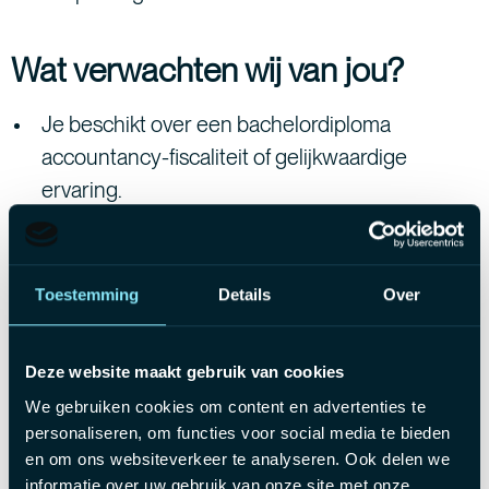
Wat verwachten wij van jou?
Je beschikt over een bachelordiploma
accountancy-fiscaliteit of gelijkwaardige
ervaring.
Bij voorkeur kan je een drietal jaar ervaring
voorleggen.
Heb je de ambitie om jouw ITAA-stage te
Toestemming
Details
Over
lopen? Dan heb je een streepje voor!
Deze website maakt gebruik van cookies
Wat bieden wij jou?
We gebruiken cookies om content en advertenties te
personaliseren, om functies voor social media te bieden
en om ons websiteverkeer te analyseren. Ook delen we
Een aantrekkelijk bruto salaris: €3.000 - €4.500
informatie over uw gebruik van onze site met onze