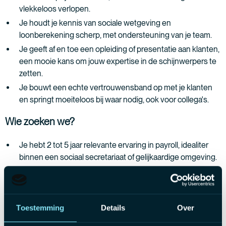
vlekkeloos verlopen.
Je houdt je kennis van sociale wetgeving en
loonberekening scherp, met ondersteuning van je team.
Je geeft af en toe een opleiding of presentatie aan klanten,
een mooie kans om jouw expertise in de schijnwerpers te
zetten.
Je bouwt een echte vertrouwensband op met je klanten
en springt moeiteloos bij waar nodig, ook voor collega's.
Wie zoeken we?
Je hebt 2 tot 5 jaar relevante ervaring in payroll, idealiter
binnen een sociaal secretariaat of gelijkaardige omgeving.
Je hebt een goede basis in sociale wetgeving en een
oprechte honger om jezelf hierin verder te verdiepen.
Wat mag je verwachten?
Toestemming
Details
Over