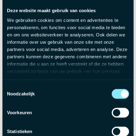
Een aantrekkelijk brutoloon tussen €3.200 en €4.500 per
maand, op maat van jouw ervaring.
Deze website maakt gebruik van cookies
Smakelijke maaltijdcheques van €8 per gewerkte dag.
We gebruiken cookies om content en advertenties te
Een groepsverzekering en een hospitalisatieverzekering
personaliseren, om functies voor social media te bieden
— ook aan een voordelig tarief voor je partner en kinderen.
en om ons websiteverkeer te analyseren. Ook delen we
Jaarlijkse ecocheques ter waarde van €250, gewoon
informatie over uw gebruik van onze site met onze
omdat het kan.
partners voor social media, adverteren en analyse. Deze
partners kunnen deze gegevens combineren met andere
Een cafetariaplan en fietsleasing: jij stelt je
informatie die u aan ze heeft verstrekt of die ze hebben
voordelenpakket samen zoals het bij jou past.
verzameld op basis van uw gebruik van hun services.
Glijdende werkuren en telewerk: twee dagen op kantoor
(met teamdag op maandag), de rest flexibel zelf in te
plannen.
Toestemmingsselectie
Noodzakelijk
Een royale verlofteller van 42 dagen: 5 extra
vakantiedagen, 5 feestdagen en 12 vrij te kiezen VCU-
dagen.
Voorkeuren
Een opleidingstraject volledig op maat, met interne en
externe trainingen.
Statistieken
Een organisatie waar respect geen modewoord is, maar