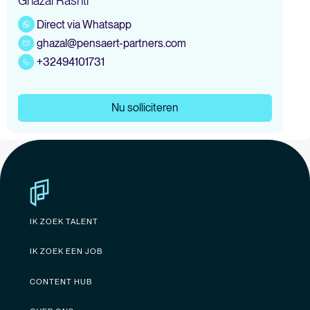
Ghazal Rashti
Direct via Whatsapp
ghazal@pensaert-partners.com
+32494101731
Nu solliciteren
IK ZOEK TALENT
IK ZOEK EEN JOB
CONTENT HUB