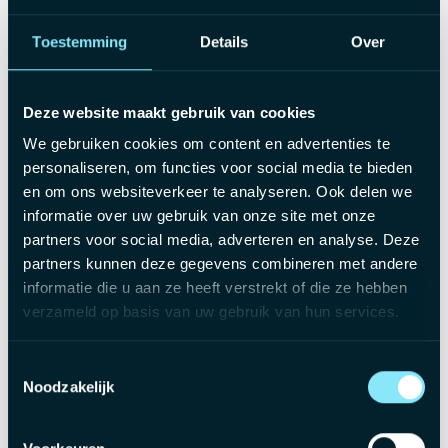
Wat verwachten wij van jou?
Toestemming
Details
Over
Je behaalde een bachelor of master accountancy-
fiscaliteit.
Deze website maakt gebruik van cookies
Je hebt reeds meerdere jaren ervaring binnen een
We gebruiken cookies om content en advertenties te
accountants- of boekhoudkantoor.
personaliseren, om functies voor social media te bieden
Je werkt graag zelfstandig en haalt voldoening uit
en om ons websiteverkeer te analyseren. Ook delen we
klantencontact en adviesverlening.
informatie over uw gebruik van onze site met onze
partners voor social media, adverteren en analyse. Deze
Je bent ambitieus ingesteld en wil jezelf verder
partners kunnen deze gegevens combineren met andere
ontwikkelen binnen accountancy en fiscaliteit.
informatie die u aan ze heeft verstrekt of die ze hebben
verzameld op basis van uw gebruik van hun services.
Wat bieden wij jou?
Toestemmingsselectie
Een aantrekkelijk bruto salaris tussen €3.000 en €4.500
Noodzakelijk
bruto per maand, afhankelijk van jouw kennis en ervaring.
Een resultaatgebonden bonus als extra waardering voor