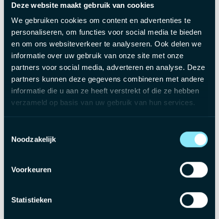
Deze website maakt gebruik van cookies
We gebruiken cookies om content en advertenties te
Het aanbod
personaliseren, om functies voor social media te bieden
en om ons websiteverkeer te analyseren. Ook delen we
Brutoloon tussen €3.500 en €4.800, afgestemd op jouw
informatie over uw gebruik van onze site met onze
ervaring
partners voor social media, adverteren en analyse. Deze
Bedrijfswagen comfortabel onderweg van en naar het
partners kunnen deze gegevens combineren met andere
werk
informatie die u aan ze heeft verstrekt of die ze hebben
Maaltijdcheques van €8 per gewerkte dag
verzameld op basis van uw gebruik van hun services.
Ecocheques van €250 per jaar een welgekomen extraatje
Groepsverzekering voor een solide opbouw van je
Toestemmingsselectie
toekomst
Noodzakelijk
Hospitalisatieverzekering voor jou en je gezin
Fietsleasingplan voor wie ook buiten het werk wil
Voorkeuren
bewegen
Een uitgebreid inwerktraject van een volledig jaar
Statistieken
Een internationale, groeiende familiale omgeving waar
topspelers samenwerken en elkaar vooruithelpen