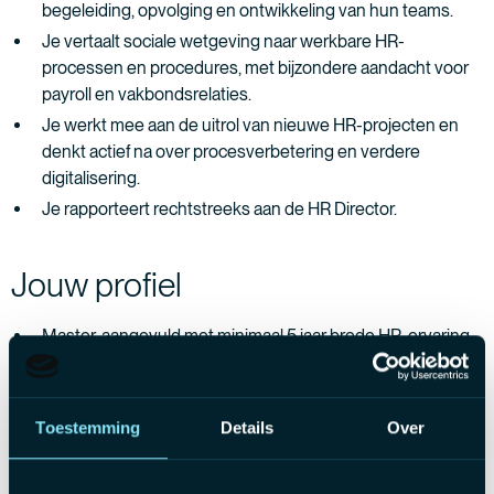
begeleiding, opvolging en ontwikkeling van hun teams.
Je vertaalt sociale wetgeving naar werkbare HR-
processen en procedures, met bijzondere aandacht voor
payroll en vakbondsrelaties.
Je werkt mee aan de uitrol van nieuwe HR-projecten en
denkt actief na over procesverbetering en verdere
digitalisering.
Je rapporteert rechtstreeks aan de HR Director.
Jouw profiel
Master, aangevuld met minimaal 5 jaar brede HR-ervaring
in een productieomgeving
Sterke kennis van sociale wetgeving, payroll voor
arbeiders en vakbondswerking
Toestemming
Details
Over
Drietalig Nederlands/Frans/Engels, zowel mondeling als
schriftelijk