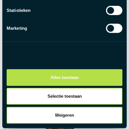
voordelen zoals maaltijdcheques, groeps- en
hospitalisatieverzekering.
Statistieken
Firmawagen en laadpas.
Eindejaarspremie.
Marketing
Personeelskorting en toegang tot Benefits At Work met
talrijke voordelen en kortingen.
12 ADV-dagen en mogelijkheid tot 2 dagen per week
telewerken.
Alles toestaan
Selectie toestaan
Weigeren