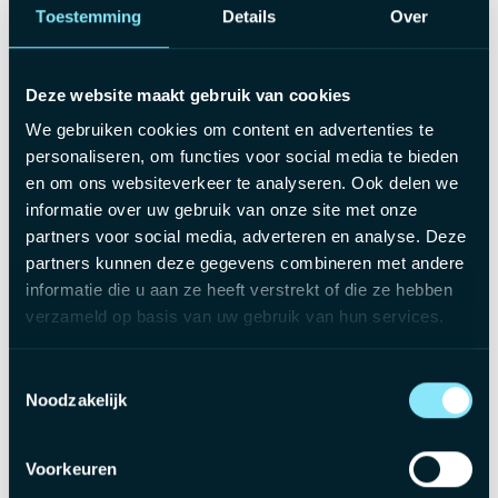
Je hebt een masterdiploma in een financiële richting en
Toestemming
Details
Over
minstens 8 jaar ervaring in Business Controlling binnen
een corporate omgeving.
Je hebt ervaring met ERP-implementaties, kennis van
Deze website maakt gebruik van cookies
Business Central of D365 is een plus.
We gebruiken cookies om content en advertenties te
Je communiceert helder en overtuigend in het Nederlands
personaliseren, om functies voor social media te bieden
en Engels.
en om ons websiteverkeer te analyseren. Ook delen we
informatie over uw gebruik van onze site met onze
partners voor social media, adverteren en analyse. Deze
Wat bieden wij jou?
partners kunnen deze gegevens combineren met andere
informatie die u aan ze heeft verstrekt of die ze hebben
Een zeer mooie maandverloning: €5000 - €7000 bruto /
verzameld op basis van uw gebruik van hun services.
maand afhankelijk van jouw kennis en ervaring.
Een uitdagende en gevarieerde voltijdse functie met veel
Toestemmingsselectie
autonomie en verantwoordelijkheid.
Noodzakelijk
Een plaats binnen een gezonde, groeiende organisatie
waar initiatief en betrokkenheid worden gewaardeerd.
Voorkeuren
Een aantrekkelijk loonpakket, aangevuld met extralegale