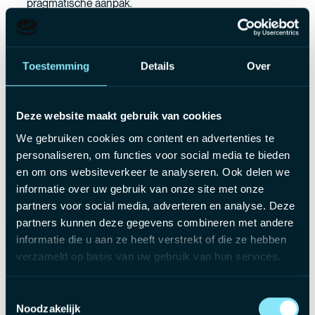
pragmatische aanpak.
Je werkt zelfstandig, neemt verantwoordelijkheid en voelt
je comfortabel in verschillende bedrijfsomgevingen.
Je communiceert vlot met zowel operationele
Toestemming
Details
Over
medewerkers als het management.
Je bent leergierig, klantgericht en haalt energie uit
afwisseling en nieuwe uitdagingen.
Deze website maakt gebruik van cookies
We gebruiken cookies om content en advertenties te
personaliseren, om functies voor social media te bieden
Wat bieden wij jou aan?
en om ons websiteverkeer te analyseren. Ook delen we
informatie over uw gebruik van onze site met onze
Een aantrekkelijk bruto salaris tussen €3.500 en €4.500,
partners voor social media, adverteren en analyse. Deze
afhankelijk van ervaring
partners kunnen deze gegevens combineren met andere
Keuze tussen een bedrijfswagen met laadkaart of een
informatie die u aan ze heeft verstrekt of die ze hebben
mobiliteitsbudget.
verzameld op basis van uw gebruik van hun services.
Een netto onkostenvergoeding ter optimalisatie van je
netto loon
Toestemmingsselectie
Een uitgebreide hospitalisatieverzekering
Noodzakelijk