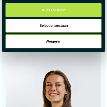
Een internationale werkomgeving met een warme,
familiale bedrijfscultuur.
Alles toestaan
Een jong en dynamisch HR-team waarin samenwerking en
collegialiteit centraal staan.
Selectie toestaan
Ruimte voor persoonlijke ontwikkeling, opleidingen en
doorgroeimogelijkheden.
Weigeren