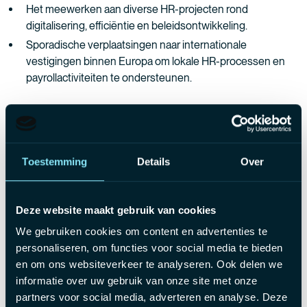
Het meewerken aan diverse HR-projecten rond
digitalisering, efficiëntie en beleidsontwikkeling.
Sporadische verplaatsingen naar internationale
vestigingen binnen Europa om lokale HR-processen en
payrollactiviteiten te ondersteunen.
Wie zoeken we?
Je beschikt over een bacheloropleiding binnen HR, Office
Toestemming
Details
Over
Management of een gelijkaardige richting.
Je hebt bij voorkeur 2 tot 5 jaar relevante ervaring binnen
payroll en HR-administratie.
Deze website maakt gebruik van cookies
Je hebt een goede kennis van de Belgische sociale
We gebruiken cookies om content en advertenties te
wetgeving.
personaliseren, om functies voor social media te bieden
Ervaring binnen een internationale of multisite omgeving
en om ons websiteverkeer te analyseren. Ook delen we
vormt een sterke troef.
informatie over uw gebruik van onze site met onze
partners voor social media, adverteren en analyse. Deze
Je communiceert vlot in het Nederlands, Frans en Engels.