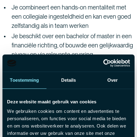
Je combineert een hands-on mentaliteit met
een collegiale ingesteldheid en kan even goed
zelfstandig als in team werken
Je beschikt over een bachelor of master in een
financiële richting, of bouwde een gelijkwaardig
niveau op via relevante ervaring
Je voelt je verantwoordelijk voor jouw dossiers
en houdt ervan om dicht bij de organisatie te
Toestemming
Details
Over
staan
Je hebt minimaal 2 jaar werkervaring binnen
Deze website maakt gebruik van cookies
een boekhoudkundige of financiële functie
We gebruiken cookies om content en advertenties te
Je bent communicatief sterk, staat open voor
personaliseren, om functies voor social media te bieden
feedback en hebt een echte drive om bij te
en om ons websiteverkeer te analyseren. Ook delen we
leren
informatie over uw gebruik van onze site met onze