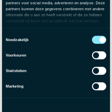
partners voor social media, adverteren en analyse. Deze
partners kunnen deze gegevens combineren met andere
Wat bieden we jou aan?
informatie die u aan ze heeft verstrekt of die ze hebben
verzameld op basis van uw gebruik van hun services.
Een contract van onbepaalde duur binnen een
stabiele en toekomstgerichte organisatie
Toestemmingsselectie
Noodzakelijk
Een aantrekkelijk brutosalaris tussen
€2.800 en
€3.200
per maand, afgestemd op jouw
Voorkeuren
ervaring
Onkostenvergoedingen bovenop je
Statistieken
maandelijks loon
Een bedrijfswagen met tankkaart zodat je
Marketing
zorgeloos onderweg bent
Een warme teamsfeer waar collegialiteit en
expertise hand in hand gaan